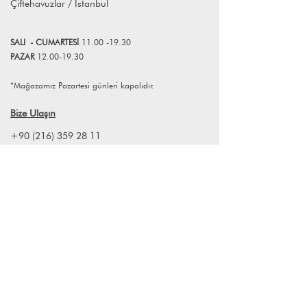
Çiftehavuzlar / İstanbul
başlamıştır fakat sonsuz seyahat
tutkusu duygumuz bizi tüm dünyaya
taşıyacaktır! Dünyanın ikonik
SALI
- CUMART
E
Sİ
11.00 -19.30
şehirlerinden, kültürlerinden,
PAZAR
12.00-19.30
manzaralarından ,farklı
mutfaklarından, mimarisinden ve her
*Mağazamız Pazartesi günleri kapalıdır.
yeri çok özel kılan tarihinden
durmaksızın ilham almaktayız.
Bize Ulaşın
Tüm ürünlerimiz el ile çizilmiştir ve
özellikle seyahat tutkusu duygusuna
+90 (216) 359 28 11
ilham verme amacıyla tasarlanmıştır.
+90 (538) 966 80 85
Umarız, tüm koleksiyonlarımızdan siz
de büyük keyif almışsınızdır. Bu seyahat
info@lagomstore.co
tutkusu ile çizilen illüstrasyonları %100
ipek fularla ile eviniz için birer
dekorasyon haline getirerek Un Poco
Art markasını da 2021 yılında kurduk.
%100 Ayous ağacı ahşap çerçevelerin
Haber listemize kayıt olun
içinde %100 ipek fularlarımızın evinizin
en keyifli yerini alması dileriz.