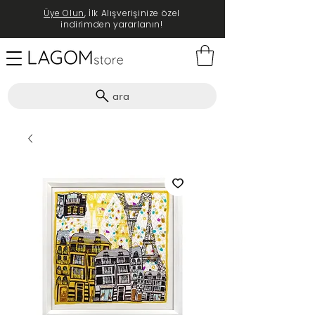
Üye Olun
, İlk Alışverişinize özel
indirimden yararlanın!
ara