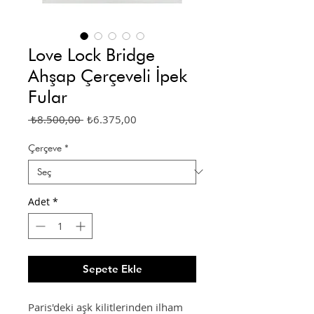
Love Lock Bridge
Ahşap Çerçeveli İpek
Fular
Normal
İndirimli
 ₺8.500,00 
₺6.375,00
Fiyat
Fiyat
Çerçeve
*
Adet
*
Sepete Ekle
Paris'deki aşk kilitlerinden ilham