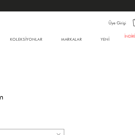
Üye Girişi
İNDİR
KOLEKSİYONLAR
MARKALAR
YENİ
m
İndirimli
Fiyat