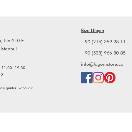
Bize Ulaşın
i, No:210 E
+90 (216) 359 28 11
 İstanbul
+90 (538) 966 80 85
info@lagomstore.co
İ
11.00 -19.30
30
i günleri kapalıdır.