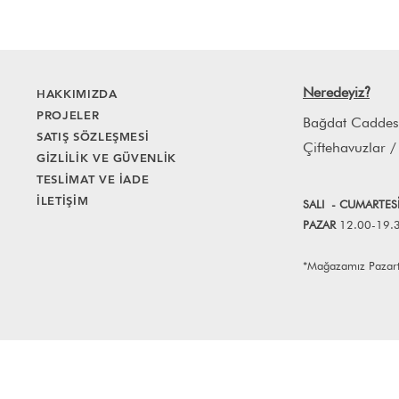
Neredeyiz
HAKKIMIZDA
?
PROJELER
Bağdat Caddes
SATIŞ SÖZLEŞMESİ
Çiftehavuzlar /
GİZLİLİK VE GÜVENLİK
TESLİMAT VE İADE
İLETİŞİM
SALI
- CUMART
E
S
PAZAR
12.00-19.
*Mağazamız Pazartes