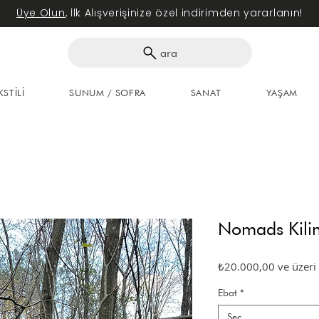
Üye Olun
, İlk Alışverişinize özel indirimden yararlanın!
ara
KSTİLİ
SUNUM / SOFRA
SANAT
YAŞAM
Nomads Kili
₺20.000,00
ve üzeri
Ebat
*
Seç