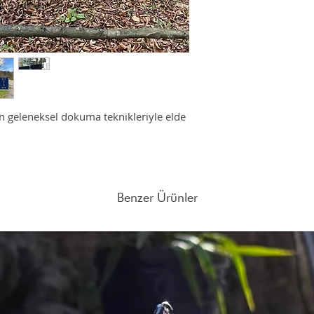
üretim ve hızlı tüketi
itibaren 5-7 haftadır.
yaparken de tasarımın
İade Süresi:
Satın aldığı
ömürlü ürünler üretmek 
tarihten itibaren 14 gün 
Ürünlerin iade edilebil
gerekmektedir.
Farklı adetlerdeki sipar
 geleneksel dokuma teknikleriyle elde
adresine mail atabilirsin
Benzer Ürünler