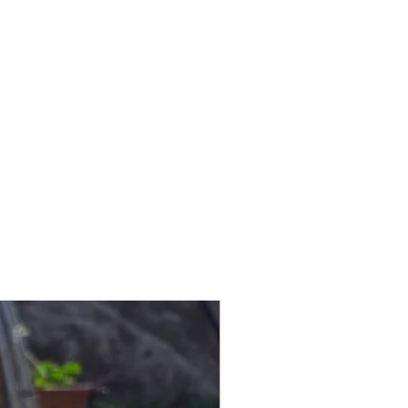
m döngüsünden kurtulmak bunu
 ön planda olduğu, özgün ve uzun
nız ürünü, siparişi teslim aldığınız
Tabae'nin en temel hedefidir.
içerisinde iade edebilirsiniz.
mesi için iade koşullarına uyması
işleriniz için info@lagomstore.co
iz.