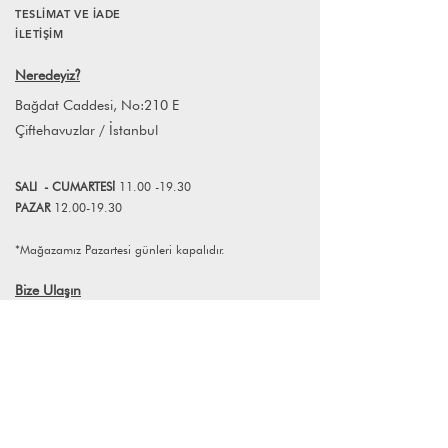
tüketim döngüsünden kurtulmak bunu
TESLİMAT VE İADE
siparişi teslim aldığınız tarihten itibaren
yaparken de tasarımın ön planda
İLETİŞİM
14 gün içerisinde iade edebilirsiniz.
olduğu, özgün ve uzun ömürlü ürünler
Ürünlerin iade edilebilmesi için iade
üretmek Tabae'nin en temel hedefidir.
Neredeyiz
?
koşullarına uyması gerekmektedir.
Bağdat Caddesi, No:210 E
Farklı adetlerdeki siparişleriniz için
Çiftehavuzlar / İstanbul
info@lagomstore.co adresine mail
atabilirsiniz.
SALI
- CUMART
E
Sİ
11.00 -19.30
PAZAR
12.00-19.30
*Mağazamız Pazartesi günleri kapalıdır.
Bize Ulaşın
+90 (216) 359 28 11
+90 (538) 966 80 85
info@lagomstore.co