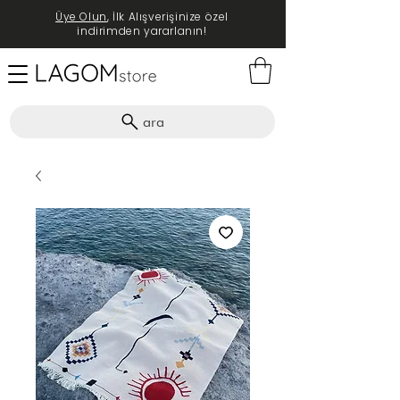
Üye Olun
, İlk Alışverişinize özel
indirimden yararlanın!
ara