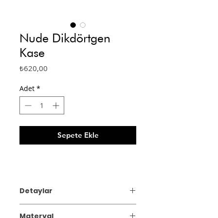
Nude Dikdörtgen
Kase
Fiyat
₺620,00
Adet
*
Sepete Ekle
Detaylar
Saleenart’ın tüm koleksiyonu, İstanbul
Materyal