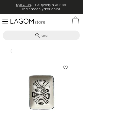
Üye Olun
, İlk Alışverişinize özel
indirimden yararlanın!
ara