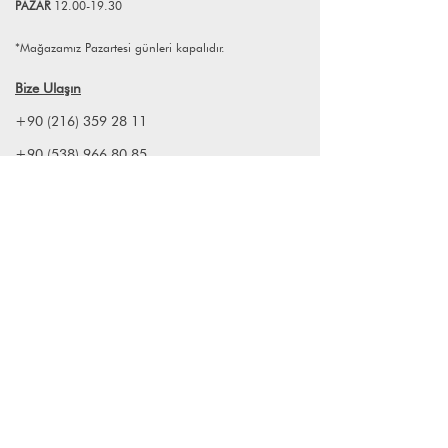
PAZAR
12.00-19.30
fırınlanarak son haline getirilir.
Çalışanların %90’ının kadın olduğu
*Mağazamız Pazartesi günleri kapalıdır.
atölyelerde, tüm ürünler el çizimi
olduğundan, her ürün kişiye özel
Bize Ulaşın
olarak hazırlanır. Ürünleri bu kadar
kıymetli kılan da bu detaydır.
+90 (216) 359 28 11
+90 (538) 966 80 85
info@lagomstore.co
Haber listemize kayıt olun
Kayıt ol