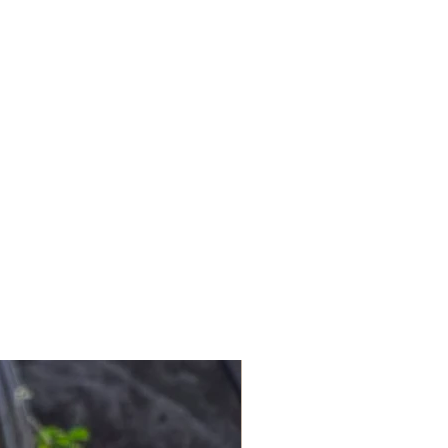
ın içindeyiz. Evlerde misafir,
 mağazalarda müşteriyiz.
 yapılması gerektiğini biliyoruz ve
ata geçirmek için bütün
.