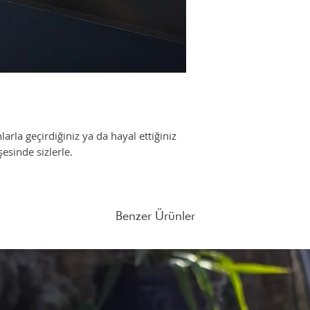
yaşam sunmak için yaşam
restoranlarda çalışan,
Her zaman hazırız, nasıl
mükemmel fikirleri hay
tecrübemizle buradayız
Her zaman bekleriz.
arla geçirdiğiniz ya da hayal ettiğiniz
şesinde sizlerle.
Benzer Ürünler