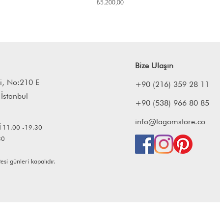
Fiyat
₺5.200,00
Bize Ulaşın
i, No:210 E
+90 (216) 359 28 11
 İstanbul
+90 (538) 966 80 85
info@lagomstore.co
İ
11.00 -19.30
30
i günleri kapalıdır.