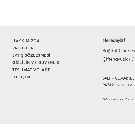
Neredeyiz
HAKKIMIZDA
?
PROJELER
Bağdat Caddes
SATIŞ SÖZLEŞMESİ
Çiftehavuzlar /
GİZLİLİK VE GÜVENLİK
TESLİMAT VE İADE
İLETİŞİM
SALI
- CUMART
E
S
PAZAR
12.00-19.
*Mağazamız Pazartes