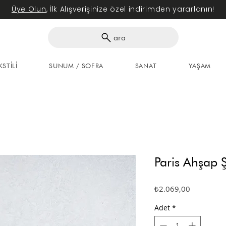
Üye Olun
, İlk Alışverişinize özel indirimden yararlanın!
ara
KSTİLİ
SUNUM / SOFRA
SANAT
YAŞAM
Paris Ahşap Ş
Fiyat
₺2.069,00
Adet
*