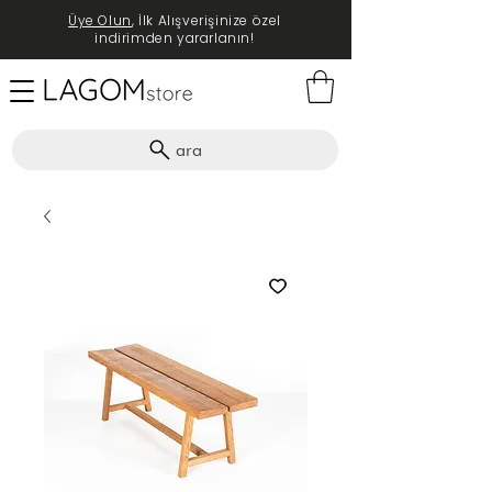
Üye Olun
, İlk Alışverişinize özel
indirimden yararlanın!
ara