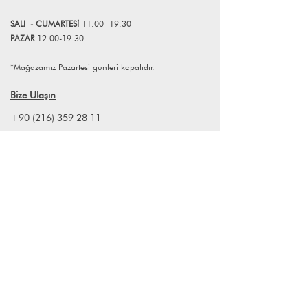
atabilirsiniz.
SALI
- CUMART
E
Sİ
11.00 -19.30
PAZAR
12.00-19.30
*Mağazamız Pazartesi günleri kapalıdır.
Bize Ulaşın
+90 (216) 359 28 11
+90 (538) 966 80 85
info@lagomstore.co
Haber listemize kayıt olun
Kayıt ol