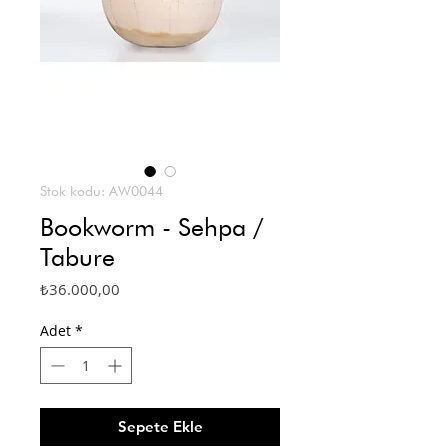
Stok kodu: AW0044
Bookworm - Sehpa /
Tabure
Fiyat
₺36.000,00
Adet
*
Sepete Ekle