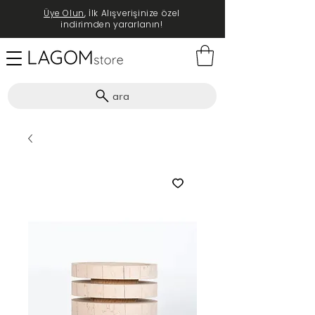
Üye Olun
, İlk Alışverişinize özel
indirimden yararlanın!
ara