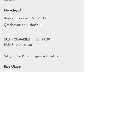
14 gün içerisinde iade edebilirsiniz.
ürünün kendine has bir kimlikle
Ürünlerin iade edilebilmesi için iade
doğmasını sağlarken aynı zamanda
Neredeyiz
?
koşullarına uyması gerekmektedir.
kullanıcı ile ürün etkileşimini de
Farklı adet siparişleriniz için
Bağdat Caddesi, No:210 E
kuvvetlendiriyor.
info@lagomstore.co adresine mail
Çiftehavuzlar / İstanbul
atabilirsiniz.
SALI
- CUMART
E
Sİ
11.00 -19.30
PAZAR
12.00-19.30
*Mağazamız Pazartesi günleri kapalıdır.
Bize Ulaşın
+90 (216) 359 28 11
+90 (538) 966 80 85
info@lagomstore.co