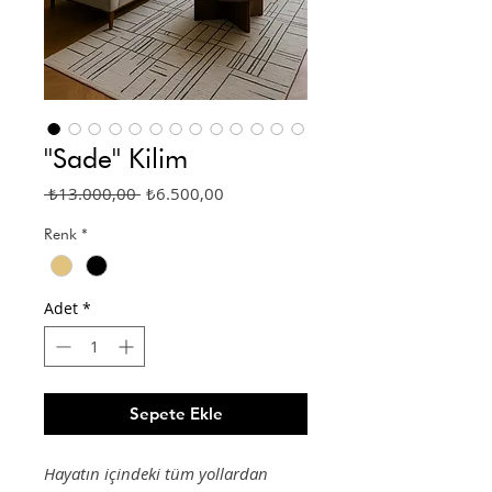
''Sade'' Kilim
Normal
İndirimli
 ₺13.000,00 
₺6.500,00
Fiyat
Fiyat
Renk
*
Adet
*
Sepete Ekle
Hayatın içindeki tüm yollardan