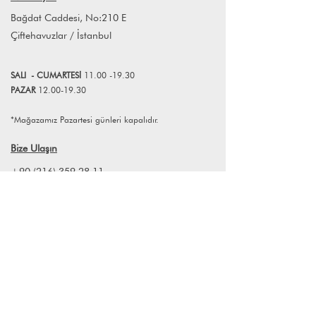
ürünü.
info@lagomstore.co adresine mail
Bağdat Caddesi, No:210 E
Kurucular
atabilirsiniz.
Çiftehavuzlar / İstanbul
Bilge Kalfa: Mimar; İstanbul-Berlin
hattında mekânlar yaratır, mekânları
dönüştürür, çizer, karalar, tasarlar, ders
SALI
- CUMART
E
Sİ
11.00 -19.30
verir.
PAZAR
12.00-19.30
Senem Akçay: Mimar; tasarlar, yok
olmuş mekânların izini sürer, var
*Mağazamız Pazartesi günleri kapalıdır.
olanları korur, kitap yazar, öğrenci
yetiştirir.
Bize Ulaşın
+90 (216) 359 28 11
+90 (538) 966 80 85
info@lagomstore.co
Haber listemize kayıt olun