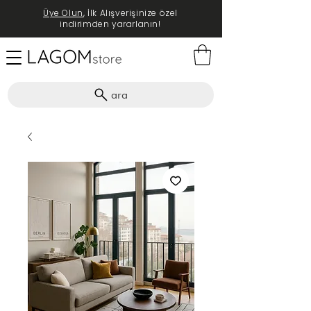
Üye Olun
, İlk Alışverişinize özel
indirimden yararlanın!
ara