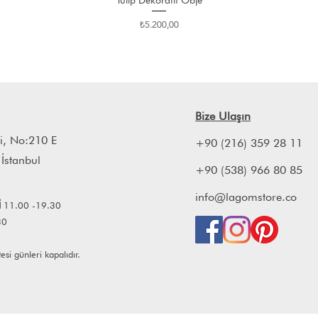
Tulip Dekoratif Obje
Fiyat
₺5.200,00
Bize Ulaşın
i, No:210 E
+90 (216) 359 28 11
 İstanbul
+90 (538) 966 80 85
info@lagomstore.co
İ
11.00 -19.30
30
i günleri kapalıdır.