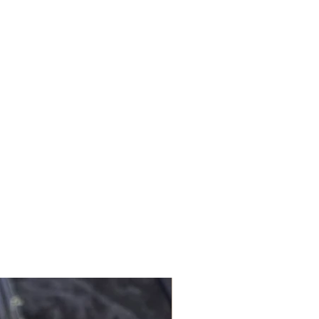
niz için info@lagomstore.co adresine
anbul-Berlin hattında mekânlar
ürür, çizer, karalar, tasarlar, ders
sarlar, yok olmuş mekânların izini
 kitap yazar, öğrenci yetiştirir.