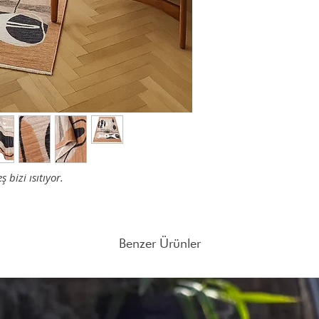
gerekmektedir.
Kurucular
Farklı adet siparişleri
Bilge Kalfa: Mimar; İst
mail atabilirsiniz.
yaratır, mekânları dönüşt
verir.
Senem Akçay: Mimar; ta
sürer, var olanları korur,
bizi ısıtıyor.
Benzer Ürünler