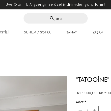
Üye Olun
, İlk Alışverişinize özel indirimden yararlanın!
ara
KSTİLİ
SUNUM / SOFRA
SANAT
YAŞAM
''TATOOİNE'' 
Normal
 ₺13.000,00 
₺6.500
Fiyat
Adet
*