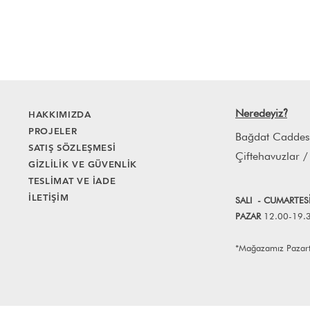
Neredeyiz
HAKKIMIZDA
?
PROJELER
Bağdat Caddes
SATIŞ SÖZLEŞMESİ
Çiftehavuzlar /
GİZLİLİK VE GÜVENLİK
TESLİMAT VE İADE
İLETİŞİM
SALI
- CUMART
E
S
PAZAR
12.00-19.
*Mağazamız Pazartes