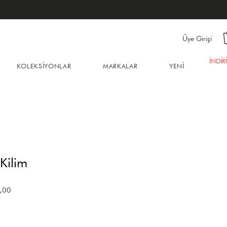
Üye Girişi
İNDİR
KOLEKSİYONLAR
MARKALAR
YENİ
Kilim
İndirimli
,00
Fiyat