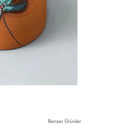
şey seçimlerimizdir. Red
tasarlamak için hep ya
Farklı adetlerdeki sipar
Turizm İşletme mezunu, 3
adresine mail atabilirsin
sektöründe geçirip son 
tamamlamış,öğrenmeye m
Benzer Ürünler