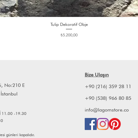
Tulip Dekoratif Obje
Fiyat
₺5.200,00
Bize Ulaşın
i, No:210 E
+90 (216) 359 28 11
 İstanbul
+90 (538) 966 80 85
info@lagomstore.co
İ
11.00 -19.30
30
i günleri kapalıdır.