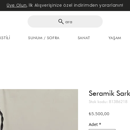
Üye Olun
, İlk Alışverişinize özel indirimden yararlanın!
ara
KSTİLİ
SUNUM / SOFRA
SANAT
YAŞAM
Seramik Sarkı
Stok kodu: 81386218
Fiyat
₺5.500,00
Adet
*