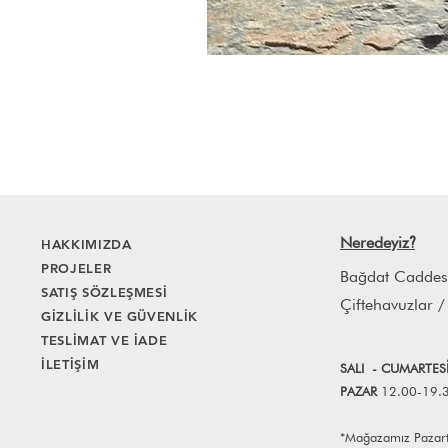
Neredeyiz
HAKKIMIZDA
?
PROJELER
Bağdat Caddes
SATIŞ SÖZLEŞMESİ
Çiftehavuzlar /
GİZLİLİK VE GÜVENLİK
TESLİMAT VE İADE
İLETİŞİM
SALI
- CUMART
E
S
PAZAR
12.00-19.
*Mağazamız Pazartes