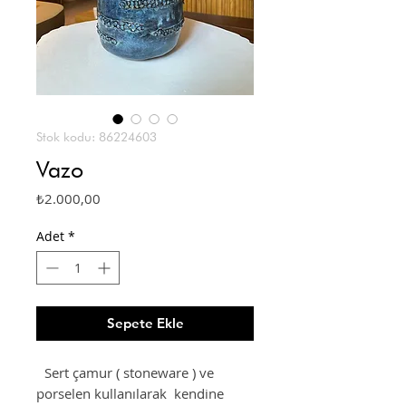
Stok kodu: 86224603
Vazo
Fiyat
₺2.000,00
Adet
*
Sepete Ekle
Sert çamur ( stoneware ) ve
porselen kullanılarak kendine