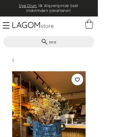
Üye Olun
, İlk Alışverişinize özel
indirimden yararlanın!
ara