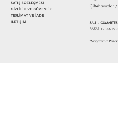
SATIŞ SÖZLEŞMESİ
Çiftehavuzlar /
GİZLİLİK VE GÜVENLİK
TESLİMAT VE İADE
İLETİŞİM
SALI
- CUMART
E
S
PAZAR
12.00-19.
*Mağazamız Pazartes