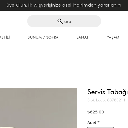
Üye Olun
, İlk Alışverişinize özel indirimden yararlanın!
ara
KSTİLİ
SUNUM / SOFRA
SANAT
YAŞAM
Servis Tabağ
Stok kodu: 88783211
Fiyat
₺625,00
Adet
*