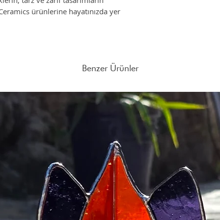
erin, tarz ve zarif tasarımların
eramics ürünlerine hayatınızda yer
Farklı adetlerdeki sipar
adresine mail atabilirsin
Benzer Ürünler