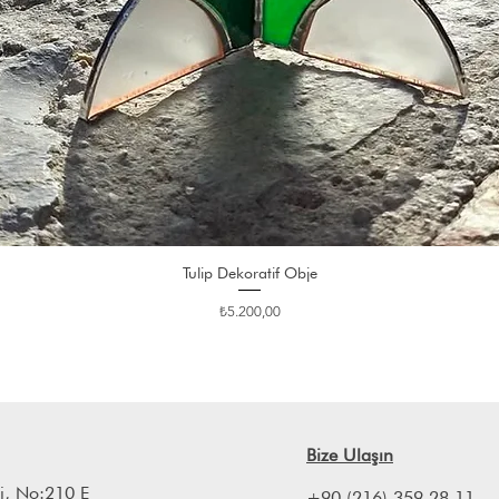
Tulip Dekoratif Obje
Fiyat
₺5.200,00
Bize Ulaşın
i, No:210 E
+90 (216) 359 28 11