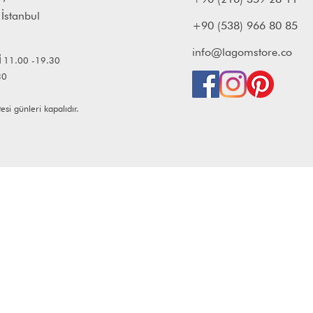
 İstanbul
+90 (538) 966 80 85
info@lagomstore.co
İ
11.00 -19.30
30
i günleri kapalıdır.