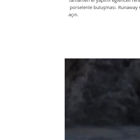
Tamamen el yapımı eğlenceli renkl
porselenle buluşması. Runaway C
açın.