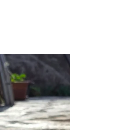
işleriniz için info@lagomstore.co
iz.