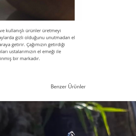
yanına alan bir marka h
tasarımları çevreye sayg
çerçevesinde yaşam alan
Sunduğumuz tasarım hiz
ön planda tutarak sizl
e kullanışlı ürünler üretmeyi
adına yola çıkmış bulu
taylarda gizli olduğunu unutmadan el
araya getirir. Çağımızın getirdiği
arı ustalarımızın el emeği ile
inmiş bir markadır.
Benzer Ürünler