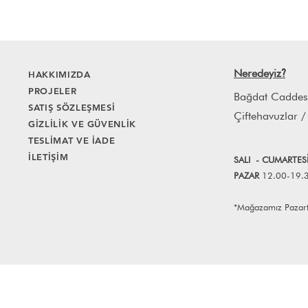
Neredeyiz
HAKKIMIZDA
?
PROJELER
Bağdat Caddes
SATIŞ SÖZLEŞMESİ
Çiftehavuzlar /
GİZLİLİK VE GÜVENLİK
TESLİMAT VE İADE
İLETİŞİM
SALI
- CUMART
E
S
PAZAR
12.00-19.
*Mağazamız Pazartes