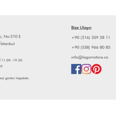
Bize Ulaşın
i, No:210 E
+90 (216) 359 28 11
 İstanbul
+90 (538) 966 80 85
info@lagomstore.co
İ
11.00 -19.30
30
i günleri kapalıdır.