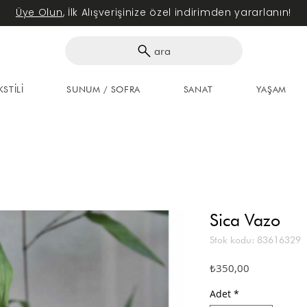
Üye Olun
, İlk Alışverişinize özel indirimden yararlanın!
ara
KSTİLİ
SUNUM / SOFRA
SANAT
YAŞAM
Sica Vazo
Stok kodu: 83616329
Fiyat
₺350,00
Adet
*