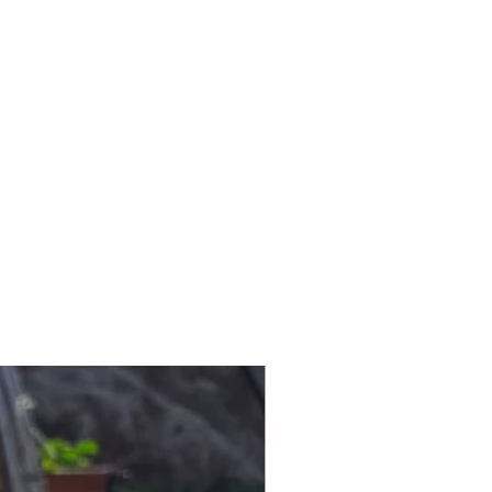
aline gelmiştir. Zamansız
ılı ve adil üretim değerleri
ları ile buluşturmaktayız.
metlerinde de bu değerlerimizi
ere eşsiz yaşam alanları sunmak
nmaktayız.