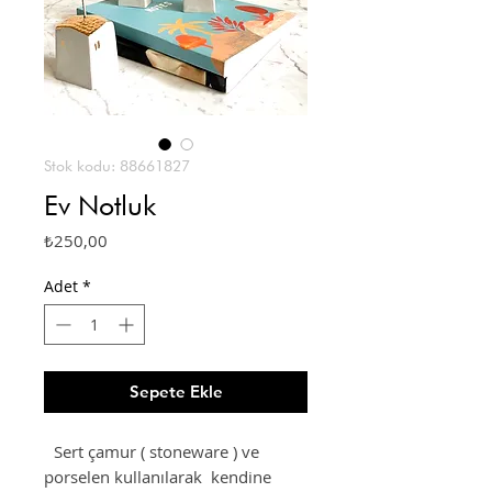
Stok kodu: 88661827
Ev Notluk
Fiyat
₺250,00
Adet
*
Sepete Ekle
Sert çamur ( stoneware ) ve
porselen kullanılarak kendine