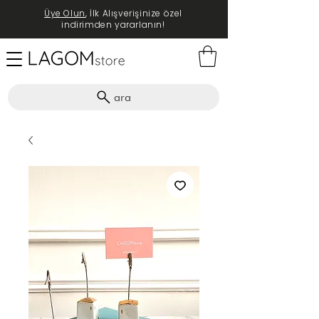
Üye Olun
, İlk Alışverişinize özel
indirimden yararlanın!
ara