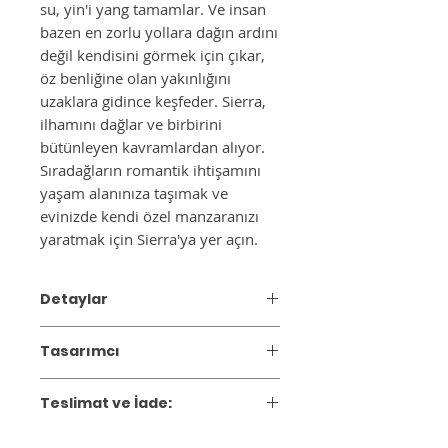
su, yin'i yang tamamlar. Ve insan
bazen en zorlu yollara dağın ardını
değil kendisini görmek için çıkar,
öz benliğine olan yakınlığını
uzaklara gidince keşfeder. Sierra,
ilhamını dağlar ve birbirini
bütünleyen kavramlardan alıyor.
Sıradağların romantik ihtişamını
yaşam alanınıza taşımak ve
evinizde kendi özel manzaranızı
yaratmak için Sierra'ya yer açın.
Detaylar
Mumluk/şamdan
Tasarımcı
Renk:
Kırmızı
2014 yılında Ceren Gürkan tarafından
Materyal :
Seramik
Teslimat ve İade:
kurulan Maiizen, zamansız çizgileri
Ürün Ebatı :
Ø:9 h:10cm
çağdaş sanatın ışığıyla buluşturarak
Gönderim:
12 iş günü içinde kargoya