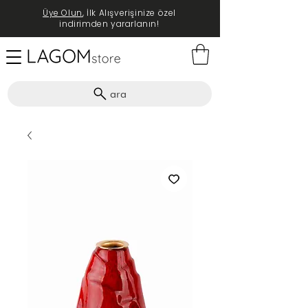
Üye Olun
, İlk Alışverişinize özel
indirimden yararlanın!
ara