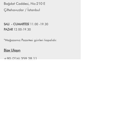
atabilirsiniz.
Bağdat Caddesi, No:210 E
devam ediyor.
Çiftehavuzlar / İstanbul
Bugün ürün gamı genişlemiş olan
markamızın hedefi alışa gelmiş ve
klasik dekorasyon ürünlerine farklı
SALI
- CUMART
E
Sİ
11.00 -19.30
renkler ve dokunuşarla yeni bir tarz
PAZAR
12.00-19.30
getirmektir.
Ürünlerin hepsi Türkiye’de el işçiliğiyle
*Mağazamız Pazartesi günleri kapalıdır.
üretiliyor. Ketenlerin ve kumaşlarin
doğal olmasına, ürünlerin belli bir
Bize Ulaşın
rahatlık sergilemesine ve Akdeniz
dokusunu iyi yansıtmasına özen
+90 (216) 359 28 11
gösteriyoruz.
+90 (538) 966 80 85
info@lagomstore.co
Haber listemize kayıt olun