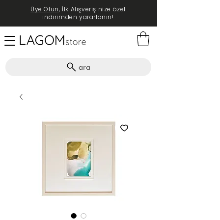
Üye Olun
, İlk Alışverişinize özel
indirimden yararlanın!
ara