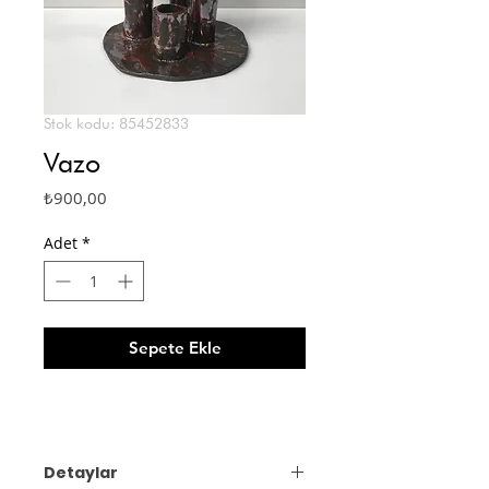
Stok kodu: 85452833
Vazo
Fiyat
₺900,00
Adet
*
Sepete Ekle
Detaylar