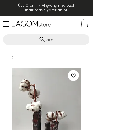
Üye Olun
, İlk Alışverişinize özel
indirimden yararlanın!
ara