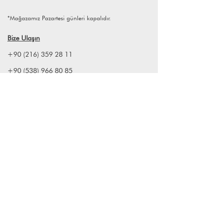
*Mağazamız Pazartesi günleri kapalıdır.
Bize Ulaşın
+90 (216) 359 28 11
+90 (538) 966 80 85
info@lagomstore.co
Haber listemize kayıt olun
Kayıt ol