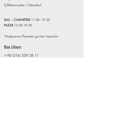
Çiftehavuzlar / İstanbul
SALI
- CUMART
E
Sİ
11.00 -19.30
PAZAR
12.00-19.30
*Mağazamız Pazartesi günleri kapalıdır.
Bize Ulaşın
+90 (216) 359 28 11
+90 (538) 966 80 85
info@lagomstore.co
Haber listemize kayıt olun