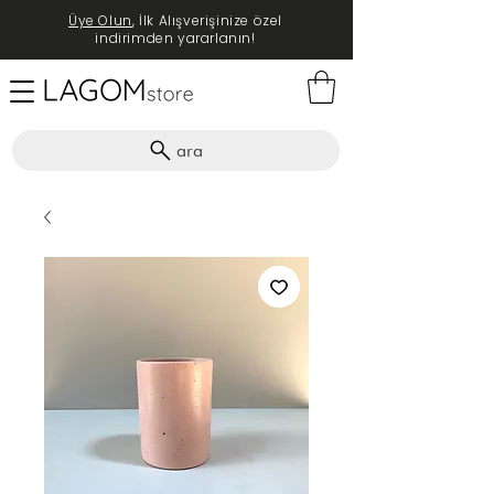
Üye Olun
, İlk Alışverişinize özel
indirimden yararlanın!
ara