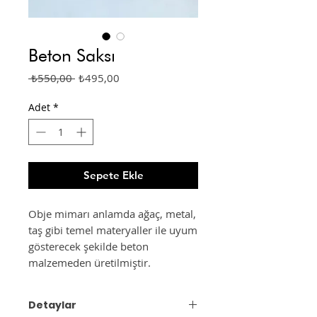
Beton Saksı
Normal
İndirimli
 ₺550,00 
₺495,00
Fiyat
Fiyat
Adet
*
Sepete Ekle
Obje mimarı anlamda ağaç, metal,
taş gibi temel materyaller ile uyum
gösterecek şekilde beton
malzemeden üretilmiştir.
Detaylar