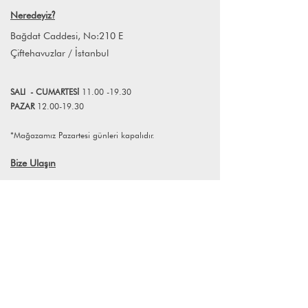
Ürünlerin iade edilebilmesi için iade
doğmasını sağlarken aynı zamanda
Neredeyiz
?
koşullarına uyması gerekmektedir.
kullanıcı ile ürün etkileşimini de
Bağdat Caddesi, No:210 E
kuvvetlendiriyor.
Farklı adet siparişleriniz için
Çiftehavuzlar / İstanbul
info@lagomstore.co adresine mail
atabilirsiniz.
SALI
- CUMART
E
Sİ
11.00 -19.30
PAZAR
12.00-19.30
*Mağazamız Pazartesi günleri kapalıdır.
Bize Ulaşın
+90 (216) 359 28 11
+90 (538) 966 80 85
info@lagomstore.co