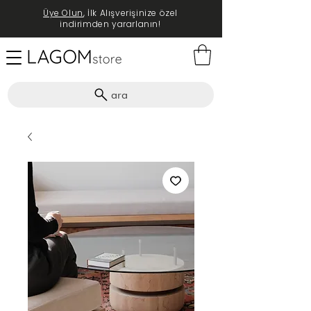
Üye Olun
, İlk Alışverişinize özel
indirimden yararlanın!
ara