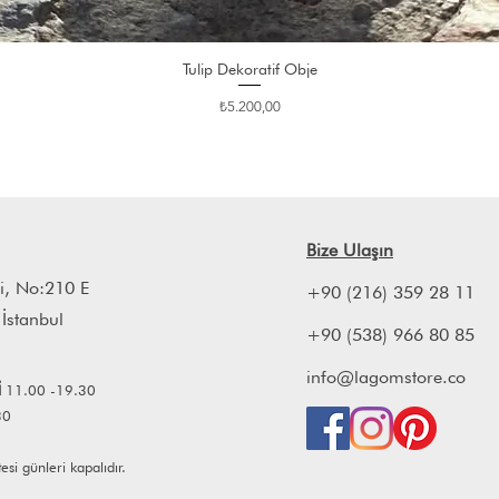
Tulip Dekoratif Obje
Fiyat
₺5.200,00
Bize Ulaşın
i, No:210 E
+90 (216) 359 28 11
 İstanbul
+90 (538) 966 80 85
info@lagomstore.co
İ
11.00 -19.30
30
i günleri kapalıdır.