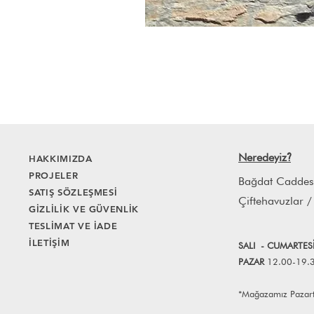
Neredeyiz
HAKKIMIZDA
?
PROJELER
Bağdat Caddes
SATIŞ SÖZLEŞMESİ
Çiftehavuzlar /
GİZLİLİK VE GÜVENLİK
TESLİMAT VE İADE
İLETİŞİM
SALI
- CUMART
E
S
PAZAR
12.00-19.
*Mağazamız Pazartes