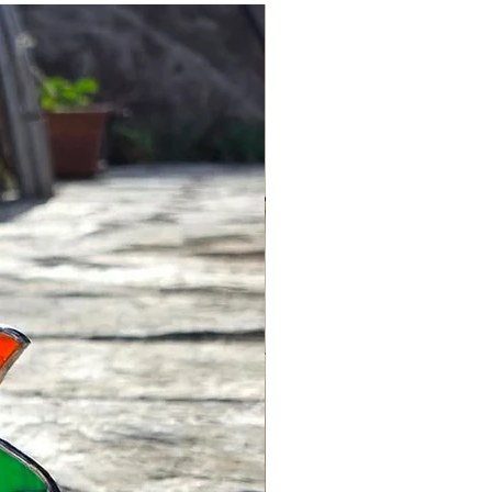
lerle paylaşmaktan heyecan
işleriniz için info@lagomstore.co
timizin sonsuzluğunda dekorunuz
iz.
rsiniz.