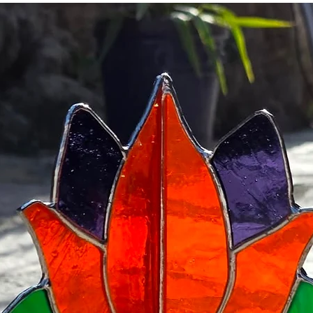
etkileyen parçaları siz
Farklı adetlerdeki sipar
duyuyoruz. Sanat pale
adresine mail atabilirsin
için doğru rengi bulabili