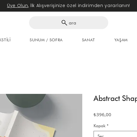
Üye Olun
, İlk Alışverişinize özel indirimden yararlanın!
ara
KSTİLİ
SUNUM / SOFRA
SANAT
YAŞAM
Abstract Sha
Fiyat
₺396,00
Kapak
*
Seç