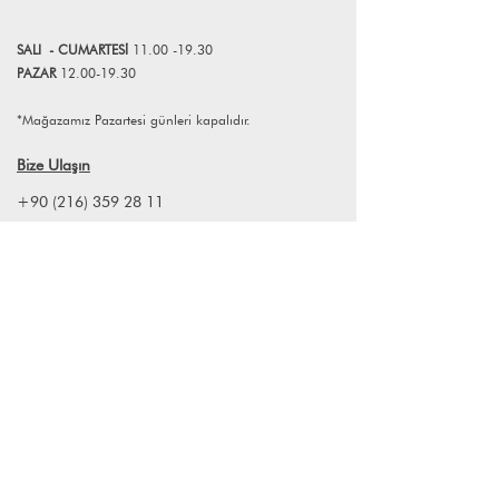
teknolojisiyle buluşması sonucunda
ortaya çıkan Acoustibox, zarif ve şık
SALI
- CUMART
E
Sİ
11.00 -19.30
tasarımıyla her mekana uyum
PAZAR
12.00-19.30
sağlayabiliyor. Detaylarıyla öne çıkan,
ahşap ve metalin harmonize edilmesi
*Mağazamız Pazartesi günleri kapalıdır.
ile tasarlanan modern Acoustibox
sunduğu zengin, sıcak ve rezonant ses
Bize Ulaşın
ile sizi geçmişe götürecek.
+90 (216) 359 28 11
+90 (538) 966 80 85
info@lagomstore.co
Haber listemize kayıt olun