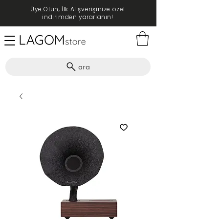
Üye Olun
, İlk Alışverişinize özel
indirimden yararlanın!
ara