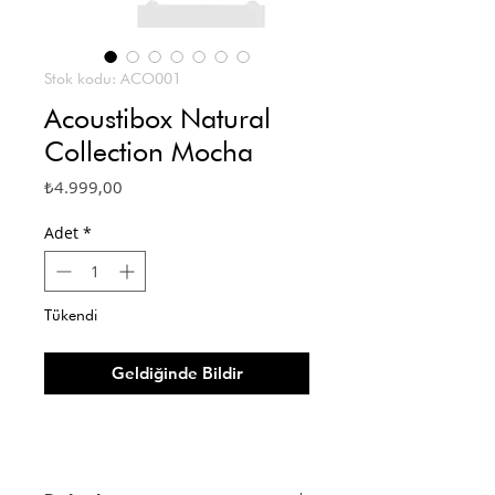
Stok kodu: ACO001
Acoustibox Natural
Collection Mocha
Fiyat
₺4.999,00
Adet
*
Tükendi
Geldiğinde Bildir