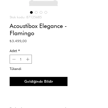
Stok kodu: 87125685
Acoustibox Elegance -
Flamingo
Fiyat
₺3.499,00
Adet
*
Tükendi
Geldiğinde Bildir