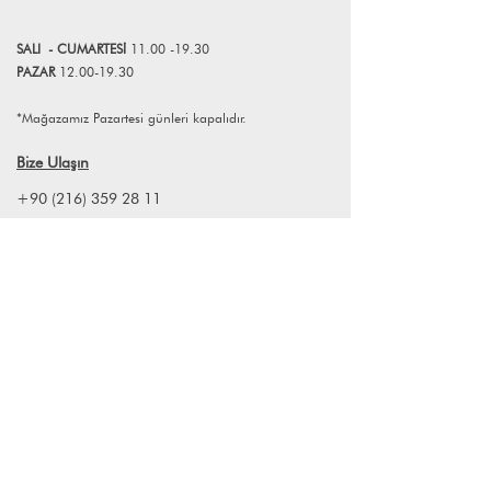
teknolojisiyle buluşması sonucunda
ortaya çıkan Acoustibox, zarif ve şık
SALI
- CUMART
E
Sİ
11.00 -19.30
tasarımıyla her mekana uyum
PAZAR
12.00-19.30
sağlayabiliyor. Detaylarıyla öne çıkan,
ahşap ve metalin harmonize edilmesi
*Mağazamız Pazartesi günleri kapalıdır.
ile tasarlanan modern Acoustibox
sunduğu zengin, sıcak ve rezonant ses
Bize Ulaşın
ile sizi geçmişe götürecek.
+90 (216) 359 28 11
+90 (538) 966 80 85
info@lagomstore.co
Haber listemize kayıt olun