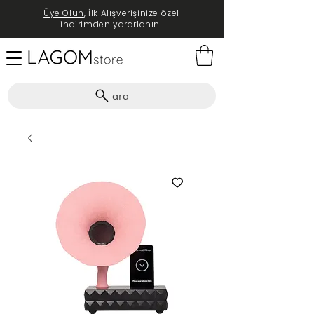
Üye Olun
, İlk Alışverişinize özel
indirimden yararlanın!
ara