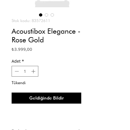
Stok kodu: 83572611
Acoustibox Elegance -
Rose Gold
Fiyat
₺3.999,00
Adet
*
Tükendi
Geldiğinde Bildir