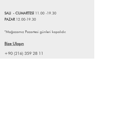
teknolojisiyle buluşması sonucunda
ortaya çıkan Acoustibox, zarif ve şık
SALI
- CUMART
E
Sİ
11.00 -19.30
tasarımıyla her mekana uyum
PAZAR
12.00-19.30
sağlayabiliyor. Detaylarıyla öne çıkan,
ahşap ve metalin harmonize edilmesi
*Mağazamız Pazartesi günleri kapalıdır.
ile tasarlanan modern Acoustibox
sunduğu zengin, sıcak ve rezonant ses
Bize Ulaşın
ile sizi geçmişe götürecek.
+90 (216) 359 28 11
+90 (538) 966 80 85
info@lagomstore.co
Haber listemize kayıt olun