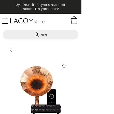
Üye Olun
, İlk Alışverişinize özel
indirimden yararlanın!
ara