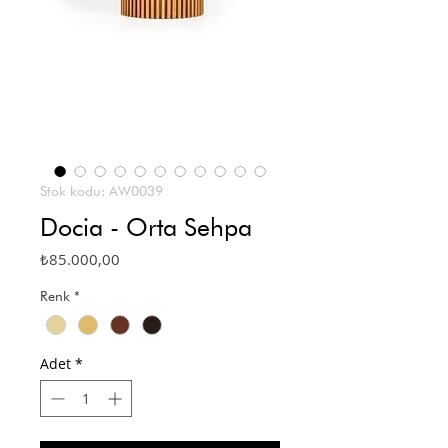
Stok kodu: AW0039
Docia - Orta Sehpa
Fiyat
₺85.000,00
Renk
*
Adet
*