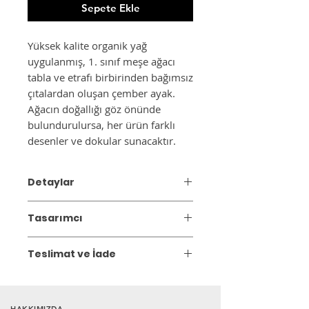
Sepete Ekle
Yüksek kalite organik yağ
uygulanmış, 1. sınıf meşe ağacı
tabla ve etrafı birbirinden bağımsız
çıtalardan oluşan çember ayak.
Ağacın doğallığı göz önünde
bulundurulursa, her ürün farklı
desenler ve dokular sunacaktır.
Detaylar
Malzeme: Masif meşe
Tasarımcı
Ürün Ebatı : 70x110x45 cm
Ahşap yüzey, su bazlı mat cila ile
Ananas Design Crafts
kaplanarak çizilmelere ve lekelere karşı
Teslimat ve İade
dirençli hale getirilmiştir. %7-12 nem
Ananas Design Crafts olarak en kaliteli
Gönderim:
3 iş günü içinde kargoya
oranına sahip fırın kurusu ağaç
ağaçları seçiyoruz. Ağaçlarımızı,
teslim edilir. Stokta olmayan ürünlerin
kullanımı, çevresel faktörlere karşı
tasarımcılarımız ve zanaatkarlarımızın
teslim süresi 2 ile 4 hafta arasındadır.
dayanıklılığı artırır.
HAKKIMIZDA