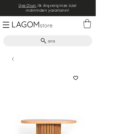
Üye Olun
, İlk Alışverişinize özel
indirimden yararlanın!
ara