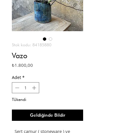
Stok kodu: 84185880
Vazo
Fiyat
₺1.800,00
Adet
*
Tükendi
Geldiğinde Bildir
Sert çamur ( stoneware ) ve