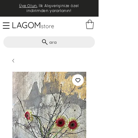
Üye Olun
, İlk Alışverişinize özel
indirimden yararlanın!
ara