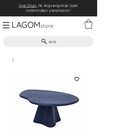
Üye Olun
, İlk Alışverişinize özel
indirimden yararlanın!
ara