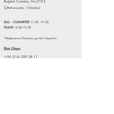
Bağdat Caddesi, No:210 E
kuvvetlendiriyor.
Farklı adet siparişleriniz için
Çiftehavuzlar / İstanbul
info@lagomstore.co adresine mail
atabilirsiniz.
SALI
- CUMART
E
Sİ
11.00 -19.30
PAZAR
12.00-19.30
*Mağazamız Pazartesi günleri kapalıdır.
Bize Ulaşın
+90 (216) 359 28 11
+90 (538) 966 80 85
info@lagomstore.co
Haber listemize kayıt olun