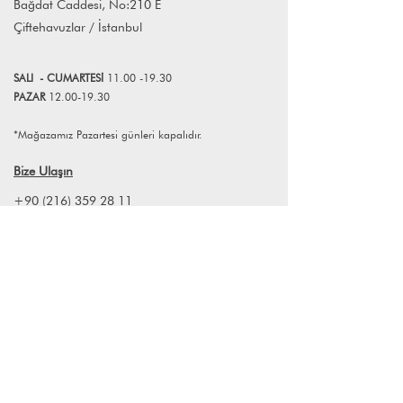
Bağdat Caddesi, No:210 E
kuvvetlendiriyor.
Farklı adet siparişleriniz için
Çiftehavuzlar / İstanbul
info@lagomstore.co adresine mail
atabilirsiniz.
SALI
- CUMART
E
Sİ
11.00 -19.30
PAZAR
12.00-19.30
*Mağazamız Pazartesi günleri kapalıdır.
Bize Ulaşın
+90 (216) 359 28 11
+90 (538) 966 80 85
info@lagomstore.co
Haber listemize kayıt olun