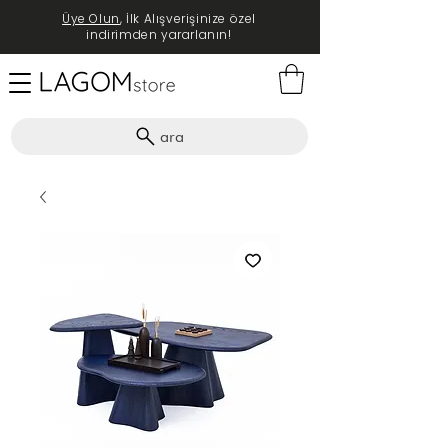
Üye Olun
, İlk Alışverişinize özel
indirimden yararlanın!
ara