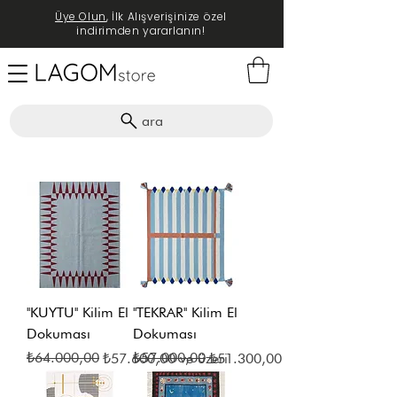
Üye Olun
, İlk Alışverişinize özel
indirimden yararlanın!
ara
''KUYTU'' Kilim El
''TEKRAR'' Kilim El
Dokuması
Dokuması
Normal Fiyat
İndirimli Fiyat
₺64.000,00
Normal Fiyat
İndirimli Fiyat
₺57.000,00
₺57.600,00
ve üzeri
₺51.300,00
ve üzeri