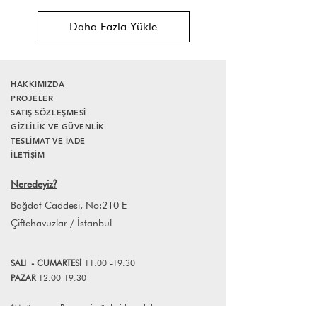
Daha Fazla Yükle
HAKKIMIZDA
PROJELER
SATIŞ SÖZLEŞMESİ
GİZLİLİK VE GÜVENLİK
TESLİMAT VE İADE
İLETİŞİM
Neredeyiz
?
Bağdat Caddesi, No:210 E
Çiftehavuzlar / İstanbul
SALI
- CUMART
E
Sİ
11.00 -19.30
PAZAR
12.00-19.30
*Mağazamız Pazartesi günleri kapalıdır.