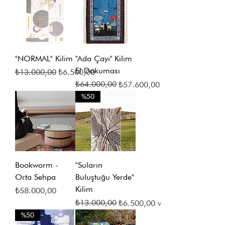
"NORMAL" Kilim
''Ada Çayı'' Kilim
El Dokuması
Normal Fiyat
İndirimli Fiyat
₺13.000,00
₺6.500,00
Normal Fiyat
İndirimli Fiyat
₺64.000,00
₺57.600,00
ve üzeri
%50
Bookworm -
"Suların
Orta Sehpa
Buluştuğu Yerde"
Kilim
Fiyat
₺58.000,00
Normal Fiyat
İndirimli Fiyat
₺13.000,00
₺6.500,00
ve üzeri
%50