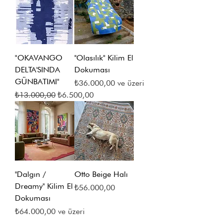
"OKAVANGO
''Olasılık'' Kilim El
DELTA'SINDA
Dokuması
GÜNBATIMI"
İndirimli Fiyat
₺36.000,00
ve üzeri
Normal Fiyat
İndirimli Fiyat
₺13.000,00
₺6.500,00
''Dalgın /
Otto Beige Halı
Dreamy'' Kilim El
Fiyat
₺56.000,00
Dokuması
İndirimli Fiyat
₺64.000,00
ve üzeri