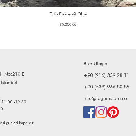
Tulip Dekoratif Obje
Fiyat
₺5.200,00
Bize Ulaşın
i, No:210 E
+90 (216) 359 28 11
 İstanbul
+90 (538) 966 80 85
info@lagomstore.co
İ
11.00 -19.30
30
i günleri kapalıdır.