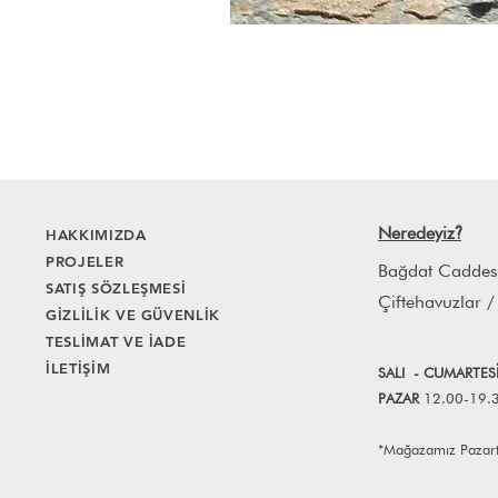
Neredeyiz
HAKKIMIZDA
?
PROJELER
Bağdat Caddes
SATIŞ SÖZLEŞMESİ
Çiftehavuzlar /
GİZLİLİK VE GÜVENLİK
TESLİMAT VE İADE
İLETİŞİM
SALI
- CUMART
E
S
PAZAR
12.00-19.
*Mağazamız Pazartes