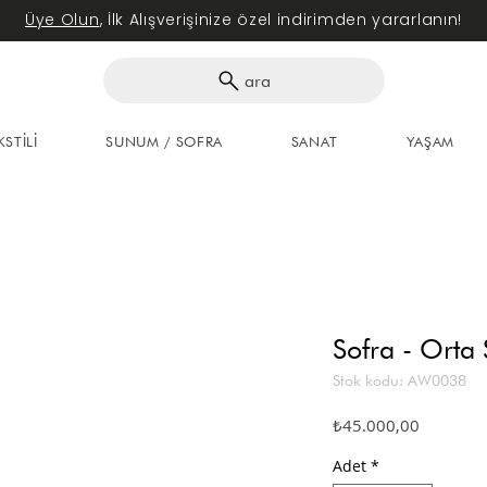
Üye Olun
, İlk Alışverişinize özel indirimden yararlanın!
ara
KSTİLİ
SUNUM / SOFRA
SANAT
YAŞAM
Sofra - Orta 
Stok kodu: AW0038
Fiyat
₺45.000,00
Adet
*